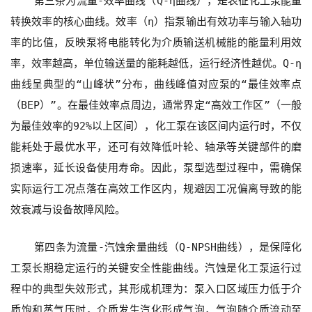
第三条为
流量
-效率曲线（Q-η曲线）
，是表征化工泵能量
转换效率的核心曲线。效率（η）指泵输出有效功率与输入轴功
率的比值，反映泵将电能转化为介质输送机械能的能量利用效
率，效率越高，单位输送量的能耗越低，运行经济性越优。Q-η
曲线呈典型的“山峰状”分布，曲线峰值对应泵的“最佳效率点
（BEP）”。在最佳效率点周边，通常界定“高效工作区”（一般
为最佳效率的92%以上区间），化工泵在该区间内运行时，不仅
能耗处于最优水平，还可有效降低叶轮、轴承等关键部件的磨
损速率，延长设备使用寿命。因此，泵型选型过程中，需确保
实际运行工况点落在高效工作区内，规避因工况偏离导致的能
效衰减与设备故障风险。
第四条为
流量
-汽蚀余量曲线（Q-NPSH曲线）
，是保障化
工泵长期稳定运行的关键安全性能曲线。汽蚀是化工泵运行过
程中的典型失效形式，其形成机理为：泵入口区域压力低于介
质饱和蒸气压时，介质发生汽化形成气泡，气泡随介质流动至